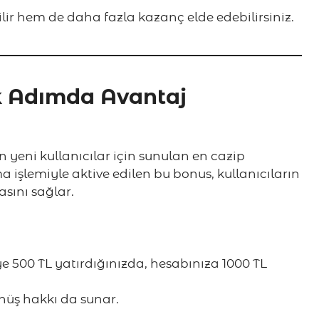
ir hem de daha fazla kazanç elde edebilirsiniz.
k Adımda Avantaj
an yeni kullanıcılar için sunulan en cazip
rma işlemiyle aktive edilen bu bonus, kullanıcıların
sını sağlar.
e 500 TL yatırdığınızda, hesabınıza 1000 TL
önüş hakkı da sunar.