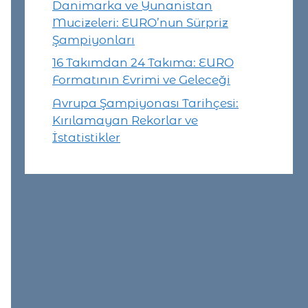
Danimarka ve Yunanistan
Mucizeleri: EURO’nun Sürpriz
Şampiyonları
16 Takımdan 24 Takıma: EURO
Formatının Evrimi ve Geleceği
Avrupa Şampiyonası Tarihçesi:
Kırılamayan Rekorlar ve
İstatistikler