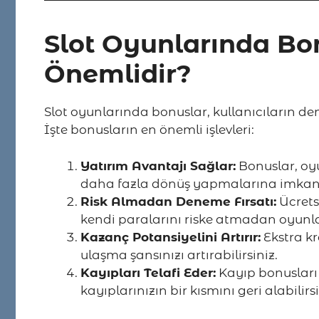
Slot Oyunlarında Bo
Önemlidir?
Slot oyunlarında bonuslar, kullanıcıların de
İşte bonusların en önemli işlevleri:
Yatırım Avantajı Sağlar:
Bonuslar, oy
daha fazla dönüş yapmalarına imkan 
Risk Almadan Deneme Fırsatı:
Ücrets
kendi paralarını riske atmadan oyunla
Kazanç Potansiyelini Artırır:
Ekstra kr
ulaşma şansınızı artırabilirsiniz.
Kayıpları Telafi Eder:
Kayıp bonusları
kayıplarınızın bir kısmını geri alabilirsi