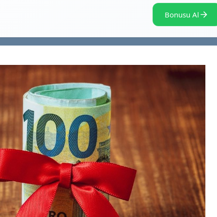
Bonusu Al