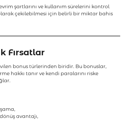
im şartlarını ve kullanım sürelerini kontrol
arak çekilebilmesi için belirli bir miktar bahis
k Fırsatlar
vilen bonus türlerinden biridir. Bu bonuslar,
me hakkı tanır ve kendi paralarını riske
lar.
aşama,
dönüş avantajı,