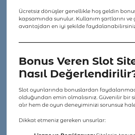
Ücretsiz dönüşler genellikle hoş geldin bon
kapsamında sunulur. Kullanım şartlarını ve 
avantajdan en iyi şekilde faydalanabilirsini
Bonus Veren Slot Sitel
Nasıl Değerlendirilir
Slot oyunlarında bonuslardan faydalanmada
olduğundan emin olmalısınız. Güvenilir bir 
alır hem de oyun deneyiminizi sorunsuz hale 
Dikkat etmeniz gereken unsurlar: