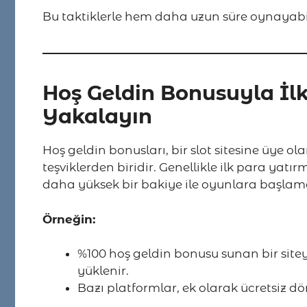
Bu taktiklerle hem daha uzun süre oynayabil
Hoş Geldin Bonusuyla İl
Yakalayın
Hoş geldin bonusları, bir slot sitesine üye ol
teşviklerden biridir. Genellikle ilk para yatı
daha yüksek bir bakiye ile oyunlara başlama
Örneğin:
%100 hoş geldin bonusu sunan bir sitey
yüklenir.
Bazı platformlar, ek olarak ücretsiz d