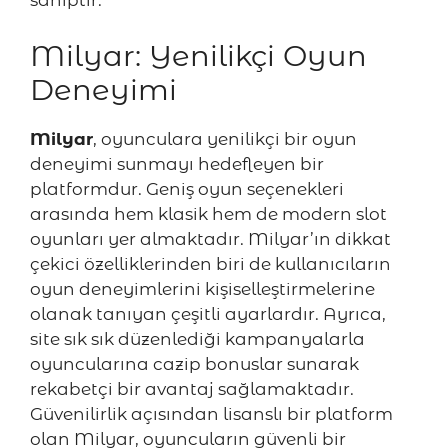
sahiptir.
Milyar: Yenilikçi Oyun
Deneyimi
Milyar
, oyunculara yenilikçi bir oyun
deneyimi sunmayı hedefleyen bir
platformdur. Geniş oyun seçenekleri
arasında hem klasik hem de modern slot
oyunları yer almaktadır. Milyar’ın dikkat
çekici özelliklerinden biri de kullanıcıların
oyun deneyimlerini kişiselleştirmelerine
olanak tanıyan çeşitli ayarlardır. Ayrıca,
site sık sık düzenlediği kampanyalarla
oyuncularına cazip bonuslar sunarak
rekabetçi bir avantaj sağlamaktadır.
Güvenilirlik açısından lisanslı bir platform
olan Milyar, oyuncuların güvenli bir