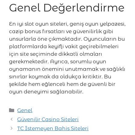
Genel Değerlendirme
En iyi slot oyun siteleri, geniş oyun yelpazesi,
cazip bonus fırsatları ve güvenilirlik gibi
unsurlarla öne çıkmaktadır. Oyuncuların bu
platformlarda keyifli vakit geçirebilmeleri
için site seçiminde dikkatli olmaları
gerekmektedir. Ayrıca, sorumlu oyun
oynamanın önemini unutmamak ve sağlıklı
sınırlar koymak da oldukça kritiktir. Bu
şekilde hem eğlenceli hem de güvenli bir
oyun deneyimi sağlanabilir.
Kategoriler
Genel
Güvenilir Casino Siteleri
TC İstemeyen Bahis Siteleri