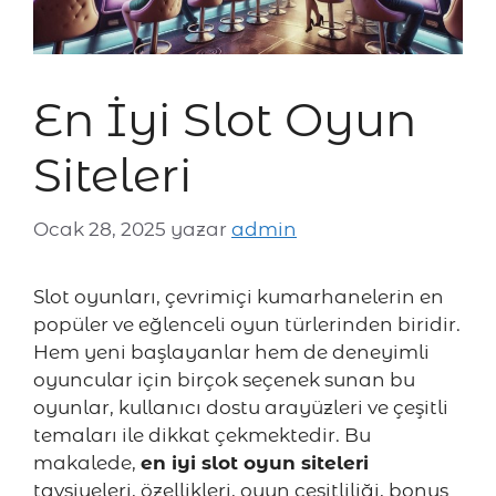
En İyi Slot Oyun
Siteleri
Ocak 28, 2025
yazar
admin
Slot oyunları, çevrimiçi kumarhanelerin en
popüler ve eğlenceli oyun türlerinden biridir.
Hem yeni başlayanlar hem de deneyimli
oyuncular için birçok seçenek sunan bu
oyunlar, kullanıcı dostu arayüzleri ve çeşitli
temaları ile dikkat çekmektedir. Bu
makalede,
en iyi slot oyun siteleri
tavsiyeleri, özellikleri, oyun çeşitliliği, bonus