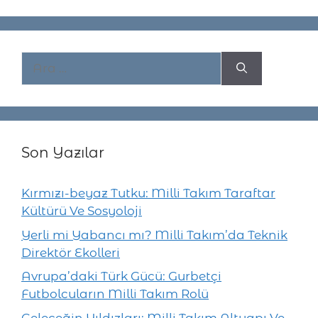
için
ara
Son Yazılar
Kırmızı-beyaz Tutku: Milli Takım Taraftar
Kültürü Ve Sosyoloji
Yerli mi Yabancı mı? Milli Takım’da Teknik
Direktör Ekolleri
Avrupa’daki Türk Gücü: Gurbetçi
Futbolcuların Milli Takım Rolü
Geleceğin Yıldızları: Milli Takım Altyapı Ve