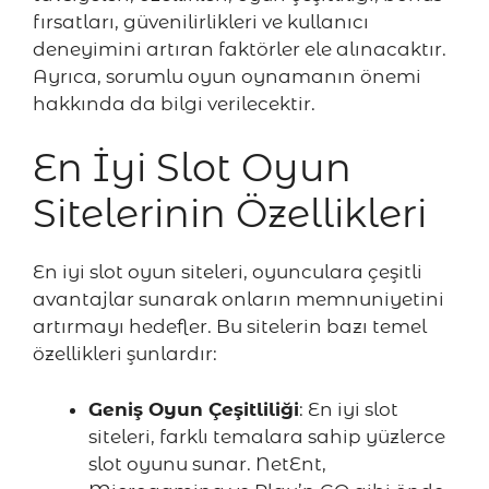
fırsatları, güvenilirlikleri ve kullanıcı
deneyimini artıran faktörler ele alınacaktır.
Ayrıca, sorumlu oyun oynamanın önemi
hakkında da bilgi verilecektir.
En İyi Slot Oyun
Sitelerinin Özellikleri
En iyi slot oyun siteleri, oyunculara çeşitli
avantajlar sunarak onların memnuniyetini
artırmayı hedefler. Bu sitelerin bazı temel
özellikleri şunlardır:
Geniş Oyun Çeşitliliği
: En iyi slot
siteleri, farklı temalara sahip yüzlerce
slot oyunu sunar. NetEnt,