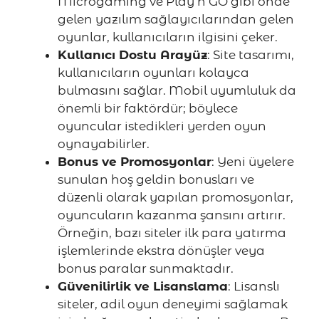
Microgaming ve Play’n GO gibi önde
gelen yazılım sağlayıcılarından gelen
oyunlar, kullanıcıların ilgisini çeker.
Kullanıcı Dostu Arayüz
: Site tasarımı,
kullanıcıların oyunları kolayca
bulmasını sağlar. Mobil uyumluluk da
önemli bir faktördür; böylece
oyuncular istedikleri yerden oyun
oynayabilirler.
Bonus ve Promosyonlar
: Yeni üyelere
sunulan hoş geldin bonusları ve
düzenli olarak yapılan promosyonlar,
oyuncuların kazanma şansını artırır.
Örneğin, bazı siteler ilk para yatırma
işlemlerinde ekstra dönüşler veya
bonus paralar sunmaktadır.
Güvenilirlik ve Lisanslama
: Lisanslı
siteler, adil oyun deneyimi sağlamak