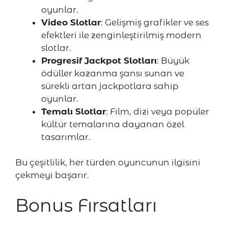
oyunlar.
Video Slotlar
: Gelişmiş grafikler ve ses
efektleri ile zenginleştirilmiş modern
slotlar.
Progresif Jackpot Slotları
: Büyük
ödüller kazanma şansı sunan ve
sürekli artan jackpotlara sahip
oyunlar.
Temalı Slotlar
: Film, dizi veya popüler
kültür temalarına dayanan özel
tasarımlar.
Bu çeşitlilik, her türden oyuncunun ilgisini
çekmeyi başarır.
Bonus Fırsatları