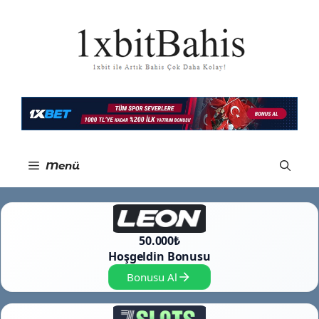
İçeriğe
atla
Menü
50.000₺
Hoşgeldin Bonusu
Bonusu Al