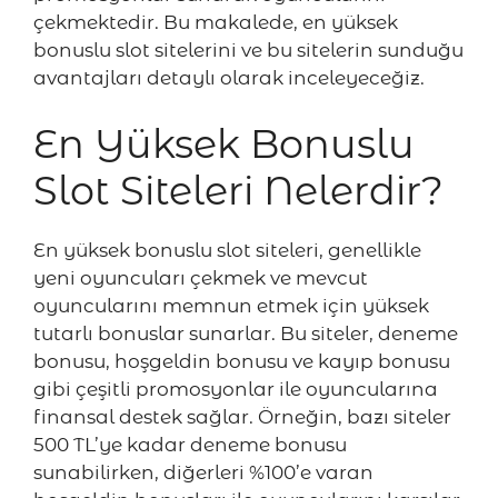
çekmektedir. Bu makalede, en yüksek
bonuslu slot sitelerini ve bu sitelerin sunduğu
avantajları detaylı olarak inceleyeceğiz.
En Yüksek Bonuslu
Slot Siteleri Nelerdir?
En yüksek bonuslu slot siteleri, genellikle
yeni oyuncuları çekmek ve mevcut
oyuncularını memnun etmek için yüksek
tutarlı bonuslar sunarlar. Bu siteler, deneme
bonusu, hoşgeldin bonusu ve kayıp bonusu
gibi çeşitli promosyonlar ile oyuncularına
finansal destek sağlar. Örneğin, bazı siteler
500 TL’ye kadar deneme bonusu
sunabilirken, diğerleri %100’e varan