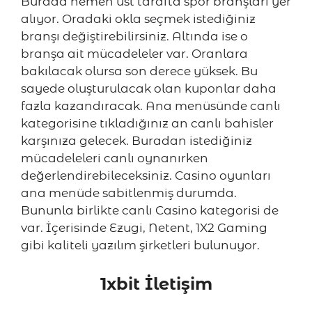
Burada hemen üst tarafta spor branşları yer
alıyor. Oradaki okla seçmek istediğiniz
branşı değiştirebilirsiniz. Altında ise o
branşa ait mücadeleler var. Oranlara
bakılacak olursa son derece yüksek. Bu
sayede oluşturulacak olan kuponlar daha
fazla kazandıracak. Ana menüsünde canlı
kategorisine tıkladığınız an canlı bahisler
karşınıza gelecek. Buradan istediğiniz
mücadeleleri canlı oynanırken
değerlendirebileceksiniz. Casino oyunları
ana menüde sabitlenmiş durumda.
Bununla birlikte canlı Casino kategorisi de
var. İçerisinde Ezugi, Netent, 1X2 Gaming
gibi kaliteli yazılım şirketleri bulunuyor.
1xbit İletişim