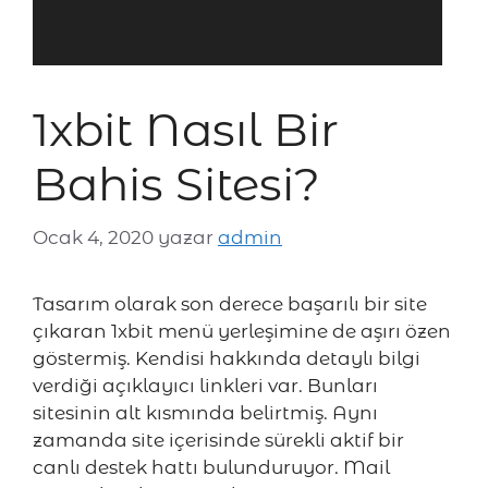
1xbit Nasıl Bir
Bahis Sitesi?
Ocak 4, 2020
yazar
admin
Tasarım olarak son derece başarılı bir site
çıkaran 1xbit menü yerleşimine de aşırı özen
göstermiş. Kendisi hakkında detaylı bilgi
verdiği açıklayıcı linkleri var. Bunları
sitesinin alt kısmında belirtmiş. Aynı
zamanda site içerisinde sürekli aktif bir
canlı destek hattı bulunduruyor. Mail