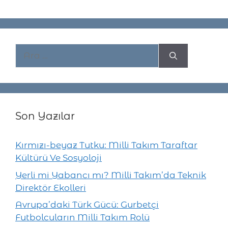
için
ara
Son Yazılar
Kırmızı-beyaz Tutku: Milli Takım Taraftar
Kültürü Ve Sosyoloji
Yerli mi Yabancı mı? Milli Takım’da Teknik
Direktör Ekolleri
Avrupa’daki Türk Gücü: Gurbetçi
Futbolcuların Milli Takım Rolü