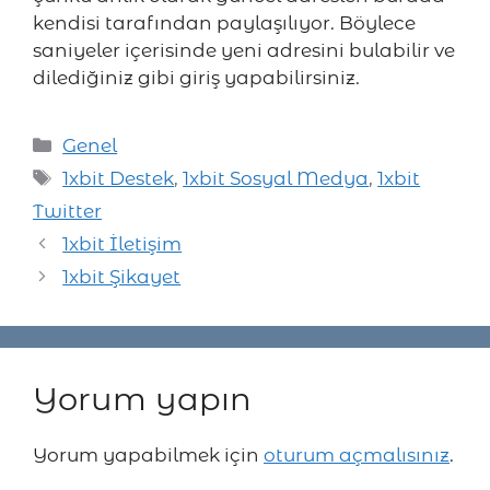
kendisi tarafından paylaşılıyor. Böylece
saniyeler içerisinde yeni adresini bulabilir ve
dilediğiniz gibi giriş yapabilirsiniz.
Kategoriler
Genel
Etiketler
1xbit Destek
,
1xbit Sosyal Medya
,
1xbit
Twitter
1xbit İletişim
1xbit Şikayet
Yorum yapın
Yorum yapabilmek için
oturum açmalısınız
.