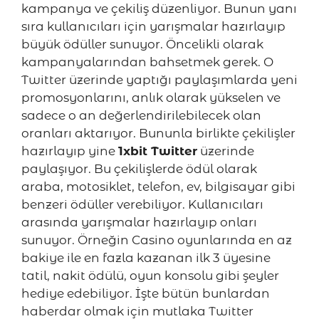
kampanya ve çekiliş düzenliyor. Bunun yanı
sıra kullanıcıları için yarışmalar hazırlayıp
büyük ödüller sunuyor. Öncelikli olarak
kampanyalarından bahsetmek gerek. O
Twitter üzerinde yaptığı paylaşımlarda yeni
promosyonlarını, anlık olarak yükselen ve
sadece o an değerlendirilebilecek olan
oranları aktarıyor. Bununla birlikte çekilişler
hazırlayıp yine
1xbit Twitter
üzerinde
paylaşıyor. Bu çekilişlerde ödül olarak
araba, motosiklet, telefon, ev, bilgisayar gibi
benzeri ödüller verebiliyor. Kullanıcıları
arasında yarışmalar hazırlayıp onları
sunuyor. Örneğin Casino oyunlarında en az
bakiye ile en fazla kazanan ilk 3 üyesine
tatil, nakit ödülü, oyun konsolu gibi şeyler
hediye edebiliyor. İşte bütün bunlardan
haberdar olmak için mutlaka Twitter