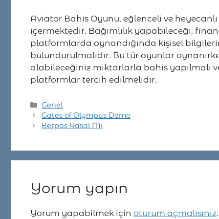
Aviator Bahis Oyunu, eğlenceli ve heyecanlı 
içermektedir. Bağımlılık yapabileceği, fina
platformlarda oynandığında kişisel bilgileri
bulundurulmalıdır. Bu tür oyunlar oynanırk
alabileceğiniz miktarlarla bahis yapılmalı 
platformlar tercih edilmelidir.
Kategoriler
Genel
Gates of Olympus Demo
Betpas Yasal Mı
Yorum yapın
Yorum yapabilmek için
oturum açmalısınız
.