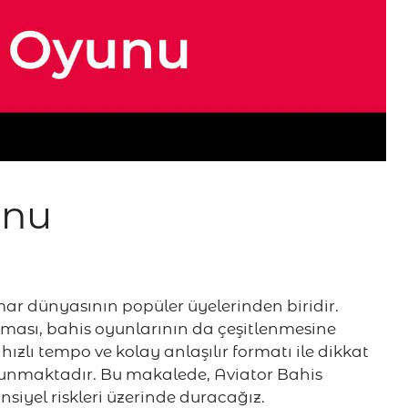
unu
ar dünyasının popüler üyelerinden biridir.
rtması, bahis oyunlarının da çeşitlenmesine
hızlı tempo ve kolay anlaşılır formatı ile dikkat
bulunmaktadır. Bu makalede, Aviator Bahis
siyel riskleri üzerinde duracağız.