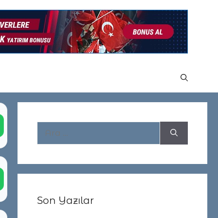
için
ara
Son Yazılar