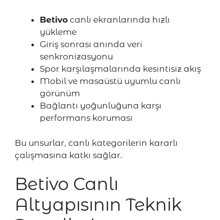
Betivo
canlı ekranlarında hızlı
yükleme
Giriş sonrası anında veri
senkronizasyonu
Spor karşılaşmalarında kesintisiz akış
Mobil ve masaüstü uyumlu canlı
görünüm
Bağlantı yoğunluğuna karşı
performans koruması
Bu unsurlar, canlı kategorilerin kararlı
çalışmasına katkı sağlar.
Betivo Canlı
Altyapısının Teknik