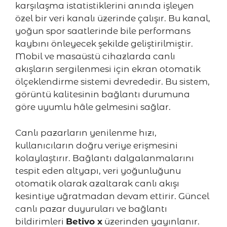
karşılaşma istatistiklerini anında işleyen
özel bir veri kanalı üzerinde çalışır. Bu kanal,
yoğun spor saatlerinde bile performans
kaybını önleyecek şekilde geliştirilmiştir.
Mobil ve masaüstü cihazlarda canlı
akışların sergilenmesi için ekran otomatik
ölçeklendirme sistemi devrededir. Bu sistem,
görüntü kalitesinin bağlantı durumuna
göre uyumlu hâle gelmesini sağlar.
Canlı pazarların yenilenme hızı,
kullanıcıların doğru veriye erişmesini
kolaylaştırır. Bağlantı dalgalanmalarını
tespit eden altyapı, veri yoğunluğunu
otomatik olarak azaltarak canlı akışı
kesintiye uğratmadan devam ettirir. Güncel
canlı pazar duyuruları ve bağlantı
bildirimleri
Betivo x
üzerinden yayınlanır.