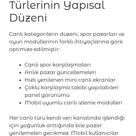
Türlerinin Yapısal
Düzeni
Canlı kategorilerin düzeni, spor pazarları ve
oyun modüllerinin farklı ihtiyaçlarına göre
optimize edilmiştir:
Canlı spor karşılaşmaları
Anlık pazar güncellemeleri
Hızlı yenilenen mini canlı ekranlar
Çoklu karşılaşma takibi yapılabilen
panel görünümü
Mobil uyumlu canlı izleme modülleri
Her canlı türü kendi veri kanalında işlendiği
için yoğunluk arttığında bile pazar
yenilemeleri gecikmez. Mobil kullanıcılar