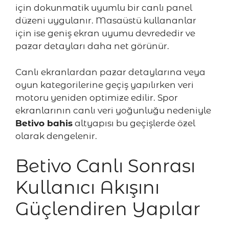
için dokunmatik uyumlu bir canlı panel
düzeni uygulanır. Masaüstü kullananlar
için ise geniş ekran uyumu devrededir ve
pazar detayları daha net görünür.
Canlı ekranlardan pazar detaylarına veya
oyun kategorilerine geçiş yapılırken veri
motoru yeniden optimize edilir. Spor
ekranlarının canlı veri yoğunluğu nedeniyle
Betivo bahis
altyapısı bu geçişlerde özel
olarak dengelenir.
Betivo Canlı Sonrası
Kullanıcı Akışını
Güçlendiren Yapılar