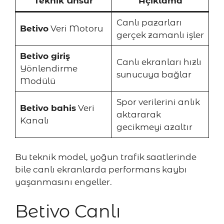
Teknik Unsur
Açıklama
Canlı pazarları
Betivo
Veri Motoru
gerçek zamanlı işler
Betivo giriş
Canlı ekranları hızlı
Yönlendirme
sunucuya bağlar
Modülü
Spor verilerini anlık
Betivo bahis
Veri
aktararak
Kanalı
gecikmeyi azaltır
Bu teknik model, yoğun trafik saatlerinde
bile canlı ekranlarda performans kaybı
yaşanmasını engeller.
Betivo Canlı