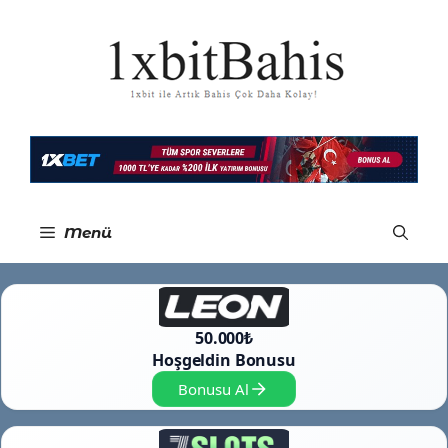
İçeriğe
atla
Menü
50.000₺
Hoşgeldin Bonusu
Bonusu Al