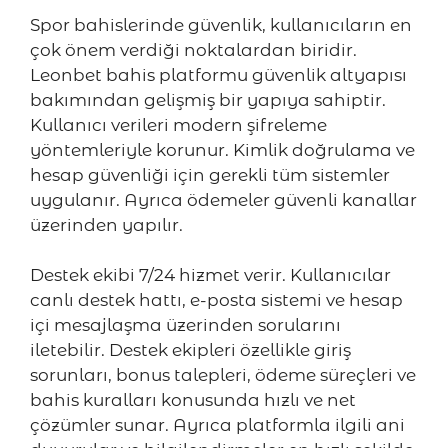
Spor bahislerinde güvenlik, kullanıcıların en
çok önem verdiği noktalardan biridir.
Leonbet bahis platformu güvenlik altyapısı
bakımından gelişmiş bir yapıya sahiptir.
Kullanıcı verileri modern şifreleme
yöntemleriyle korunur. Kimlik doğrulama ve
hesap güvenliği için gerekli tüm sistemler
uygulanır. Ayrıca ödemeler güvenli kanallar
üzerinden yapılır.
Destek ekibi 7/24 hizmet verir. Kullanıcılar
canlı destek hattı, e-posta sistemi ve hesap
içi mesajlaşma üzerinden sorularını
iletebilir. Destek ekipleri özellikle giriş
sorunları, bonus talepleri, ödeme süreçleri ve
bahis kuralları konusunda hızlı ve net
çözümler sunar. Ayrıca platformla ilgili ani