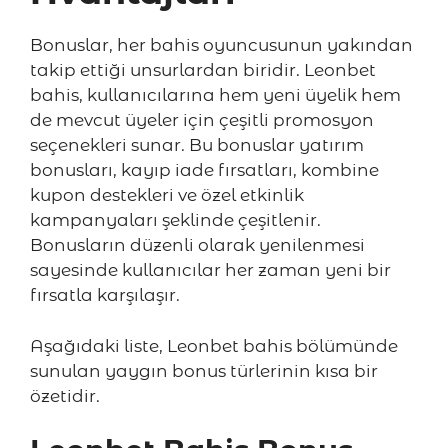
Bonuslar, her bahis oyuncusunun yakından
takip ettiği unsurlardan biridir. Leonbet
bahis, kullanıcılarına hem yeni üyelik hem
de mevcut üyeler için çeşitli promosyon
seçenekleri sunar. Bu bonuslar yatırım
bonusları, kayıp iade fırsatları, kombine
kupon destekleri ve özel etkinlik
kampanyaları şeklinde çeşitlenir.
Bonusların düzenli olarak yenilenmesi
sayesinde kullanıcılar her zaman yeni bir
fırsatla karşılaşır.
Aşağıdaki liste, Leonbet bahis bölümünde
sunulan yaygın bonus türlerinin kısa bir
özetidir.