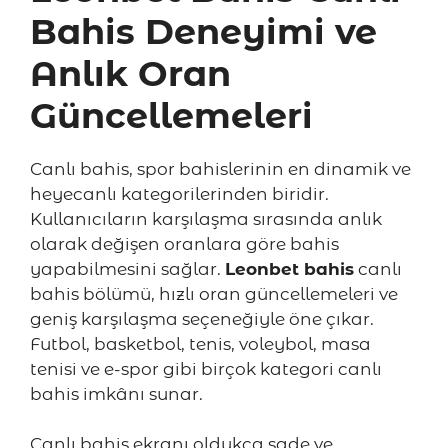
Bahis Deneyimi ve
Anlık Oran
Güncellemeleri
Canlı bahis, spor bahislerinin en dinamik ve
heyecanlı kategorilerinden biridir.
Kullanıcıların karşılaşma sırasında anlık
olarak değişen oranlara göre bahis
yapabilmesini sağlar.
Leonbet bahis
canlı
bahis bölümü, hızlı oran güncellemeleri ve
geniş karşılaşma seçeneğiyle öne çıkar.
Futbol, basketbol, tenis, voleybol, masa
tenisi ve e-spor gibi birçok kategori canlı
bahis imkânı sunar.
Canlı bahis ekranı oldukça sade ve