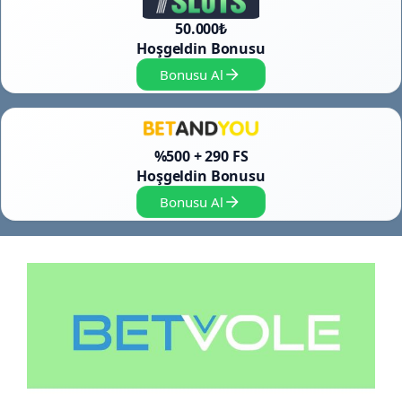
50.000₺
Hoşgeldin Bonusu
Bonusu Al
%500 + 290 FS
Hoşgeldin Bonusu
Bonusu Al