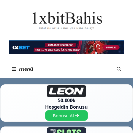
İçeriğe
atla
Menü
50.000₺
Hoşgeldin Bonusu
Bonusu Al