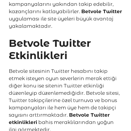
kampanyalarını yakından takip edebilir,
kazançlarını katlayabilirler.
Betvole Twitter
uygulaması ile site üyeleri büyük avantaj
yakalamaktadır.
Betvole Twitter
Etkinlikleri
Betvole sitesinin Twitter hesabını takip
etmek isteyen oyun severlerin merak ettiği
diğer konu ise sitenin Twitter etkinliği
düzenleyip düzenlemediğidir. Betvole sitesi,
Twitter takipçilerine özel turnuva ve bonus
kampanyaları ile hem üye hem de takipçi
sayısını arttırmaktadır.
Betvole Twitter
etkinlikleri
bahis meraklılarından yoğun
ilgi görmektedir.