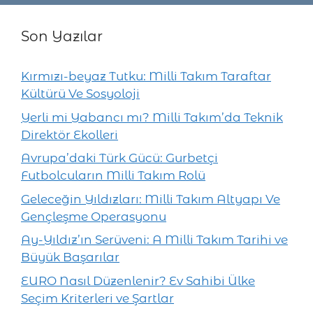
Son Yazılar
Kırmızı-beyaz Tutku: Milli Takım Taraftar
Kültürü Ve Sosyoloji
Yerli mi Yabancı mı? Milli Takım’da Teknik
Direktör Ekolleri
Avrupa’daki Türk Gücü: Gurbetçi
Futbolcuların Milli Takım Rolü
Geleceğin Yıldızları: Milli Takım Altyapı Ve
Gençleşme Operasyonu
Ay-Yıldız’ın Serüveni: A Milli Takım Tarihi ve
Büyük Başarılar
EURO Nasıl Düzenlenir? Ev Sahibi Ülke
Seçim Kriterleri ve Şartlar