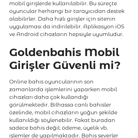
mobil girişlerde kullanılabilir. Bu süreçte
oyuncular herhangi bir tarayıcıdan destek
alabilirler. Daha hızlı girişler için sitenin
uygulaması da indirilebilir. Aplikasyon iOS
ve Android cihazların hepsiyle uyumludur.
Goldenbahis Mobil
Girişler Güvenli mi?
Online bahis oyuncularının son
zamanlarda işlemlerini yaparken mobil
cihazları daha çok kullandığı
görülmektedir. Bilhassa canlı bahisler
özelinde, mobil cihazların yoğun şekilde
kullanıldığı söylenebilir. Fakat buradan
sadece bahis değil; ödeme, üyelik vb.
işlemler de yapılmaktadır. Bahis severler