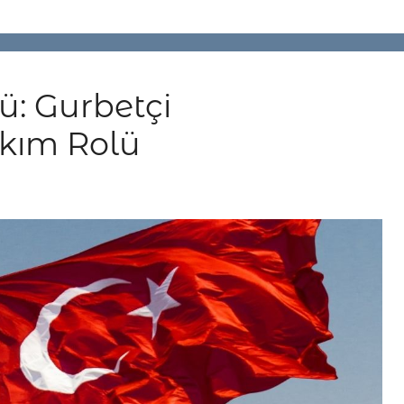
ü: Gurbetçi
akım Rolü