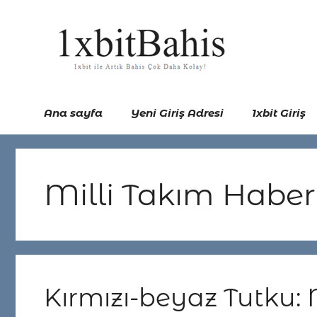
İçeriğe
atla
Ana sayfa
Yeni Giriş Adresi
1xbit Giriş
Milli Takım Haberl
Kırmızı-beyaz Tutku: 