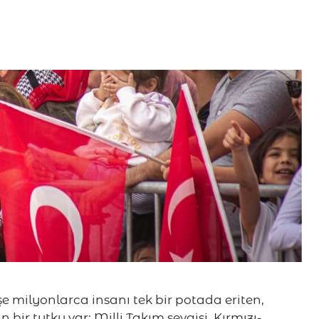
e milyonlarca insanı tek bir potada eriten,
bir tutku var: Milli Takım sevgisi. Kırmızı-