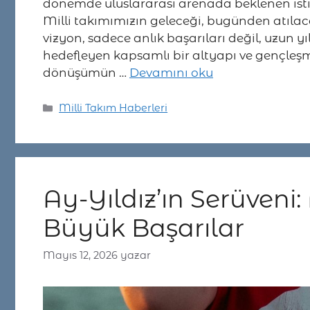
dönemde uluslararası arenada beklenen isti
Milli takımımızın geleceği, bugünden atılac
vizyon, sadece anlık başarıları değil, uzun yı
hedefleyen kapsamlı bir altyapı ve gençleşm
dönüşümün …
Devamını oku
Kategoriler
Milli Takım Haberleri
Ay-Yıldız’ın Serüveni:
Büyük Başarılar
Mayıs 12, 2026
yazar