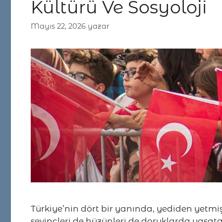
Kültürü Ve Sosyoloji
Mayıs 22, 2026
yazar
Türkiye’nin dört bir yanında, yediden yetmiş
sevinçleri de hüzünleri de doruklarda yaşatan 