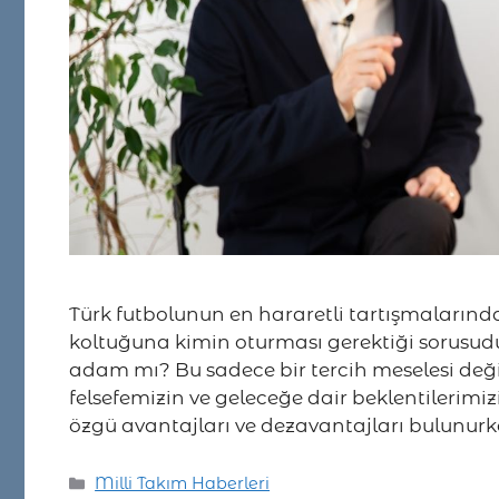
Türk futbolunun en hararetli tartışmalarında
koltuğuna kimin oturması gerektiği sorusudur
adam mı? Bu sadece bir tercih meselesi deği
felsefemizin ve geleceğe dair beklentilerimiz
özgü avantajları ve dezavantajları bulunur
Kategoriler
Milli Takım Haberleri