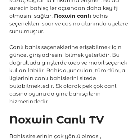
kazaç sağlama imkânına erişirler. Bu da
sürecin bahisçiler açısından daha keyifli
olmasını sağlar.
Noxwin canlı
bahis
seçenekleri, spor ve casino alanında üyelere
sunulmuştur.
Canlı bahis seçeneklerine erişebilmek için
güncel giriş adresini bilmek yeterlidir. Bu
doğrultuda girişlerde web ve mobil seçenek
kullanılabilir. Bahis oyuncuları, tüm dünya
liglerinin canlı bahislerini sitede
bulabilmektedir. Ek olarak pek çok canlı
casino oyunu da yine bahisçilerin
hizmetindedir.
Noxwin Canlı TV
Bahis sitelerinin çok yönlü olması,