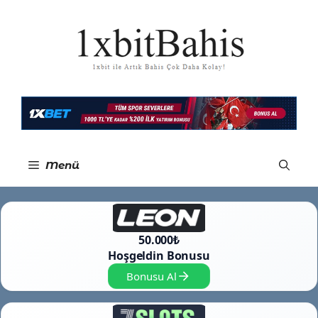
İçeriğe
atla
Menü
50.000₺
Hoşgeldin Bonusu
Bonusu Al