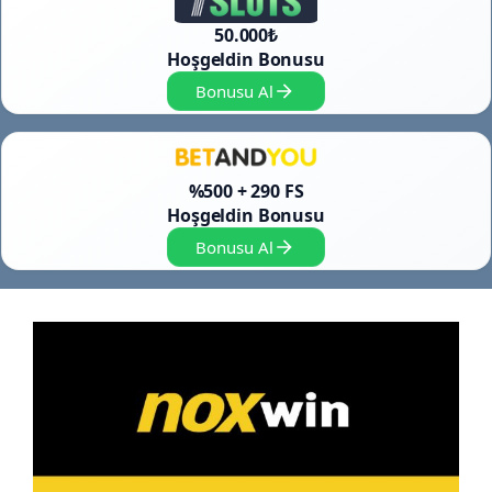
50.000₺
Hoşgeldin Bonusu
Bonusu Al
%500 + 290 FS
Hoşgeldin Bonusu
Bonusu Al