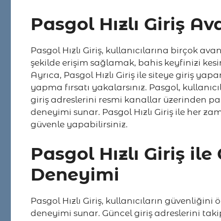
Pasgol Hızlı Giriş Av
Pasgol Hızlı Giriş, kullanıcılarına birçok avan
şekilde erişim sağlamak, bahis keyfinizi ke
Ayrıca, Pasgol Hızlı Giriş ile siteye giriş 
yapma fırsatı yakalarsınız. Pasgol, kullanıc
giriş adreslerini resmi kanallar üzerinden pa
deneyimi sunar. Pasgol Hızlı Giriş ile her za
güvenle yapabilirsiniz.
Pasgol Hızlı Giriş il
Deneyimi
Pasgol Hızlı Giriş, kullanıcıların güvenliğini 
deneyimi sunar. Güncel giriş adreslerini tak