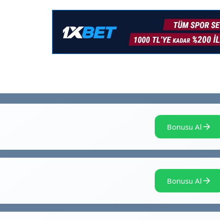
Bonusu Al
Bonusu Al