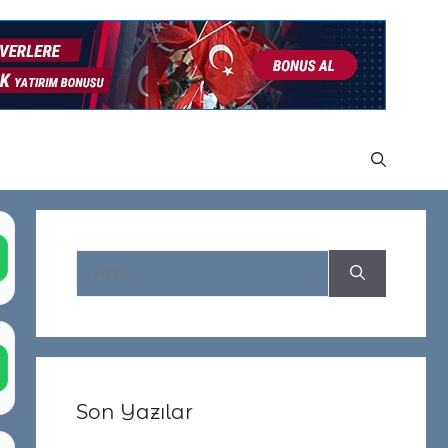
için
ara
Son Yazılar