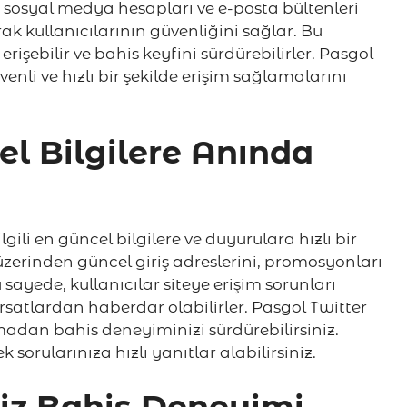
mi sosyal medya hesapları ve e-posta bültenleri
rak kullanıcılarının güvenliğini sağlar. Bu
 erişebilir ve bahis keyfini sürdürebilirler. Pasgol
venli ve hızlı bir şekilde erişim sağlamalarını
el Bilgilere Anında
ilgili en güncel bilgilere ve duyurulara hızlı bir
 üzerinden güncel giriş adreslerini, promosyonları
sayede, kullanıcılar siteye erişim sorunları
rsatlardan haberdar olabilirler. Pasgol Twitter
rmadan bahis deneyiminizi sürdürebilirsiniz.
 sorularınıza hızlı yanıtlar alabilirsiniz.
isiz Bahis Deneyimi