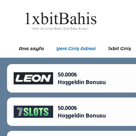
İçeriğe
atla
Ana sayfa
Yeni Giriş Adresi
1xbit Giriş
50.000₺
Hoşgeldin Bonusu
50.000₺
Hoşgeldin Bonusu