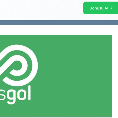
Bonusu Al