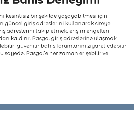
ni kesintisiz bir şekilde yaşayabilmesi için
n güncel giriş adreslerini kullanarak siteye
ş adreslerini takip etmek, erişim engelleri
n kaldırır. Pasgol giriş adreslerine ulaşmak
bilir, güvenilir bahis forumlarını ziyaret edebilir
Bu sayede, Pasgol’e her zaman erişebilir ve