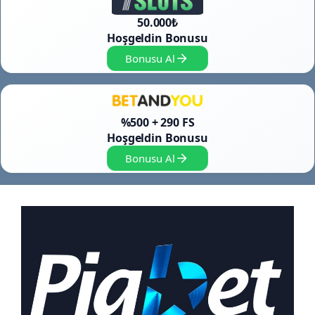
50.000₺
Hoşgeldin Bonusu
Bonusu Al
%500 + 290 FS
Hoşgeldin Bonusu
Bonusu Al