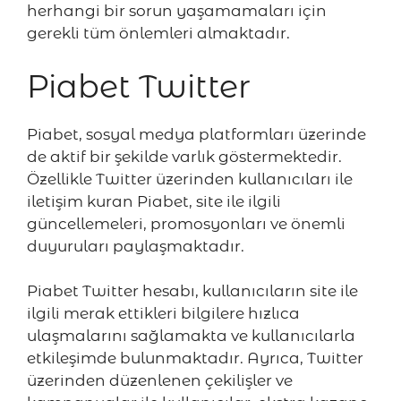
herhangi bir sorun yaşamamaları için
gerekli tüm önlemleri almaktadır.
Piabet Twitter
Piabet, sosyal medya platformları üzerinde
de aktif bir şekilde varlık göstermektedir.
Özellikle Twitter üzerinden kullanıcıları ile
iletişim kuran Piabet, site ile ilgili
güncellemeleri, promosyonları ve önemli
duyuruları paylaşmaktadır.
Piabet Twitter hesabı, kullanıcıların site ile
ilgili merak ettikleri bilgilere hızlıca
ulaşmalarını sağlamakta ve kullanıcılarla
etkileşimde bulunmaktadır. Ayrıca, Twitter
üzerinden düzenlenen çekilişler ve