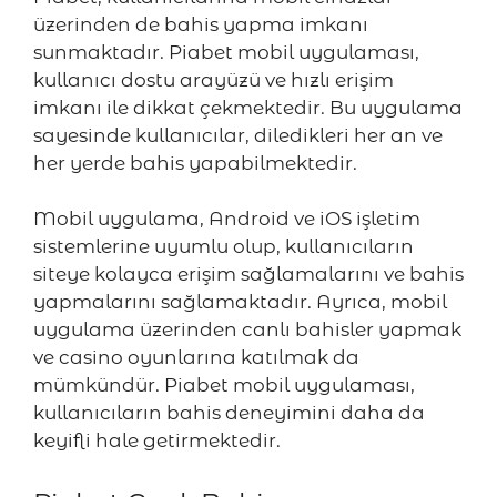
üzerinden de bahis yapma imkanı
sunmaktadır. Piabet mobil uygulaması,
kullanıcı dostu arayüzü ve hızlı erişim
imkanı ile dikkat çekmektedir. Bu uygulama
sayesinde kullanıcılar, diledikleri her an ve
her yerde bahis yapabilmektedir.
Mobil uygulama, Android ve iOS işletim
sistemlerine uyumlu olup, kullanıcıların
siteye kolayca erişim sağlamalarını ve bahis
yapmalarını sağlamaktadır. Ayrıca, mobil
uygulama üzerinden canlı bahisler yapmak
ve casino oyunlarına katılmak da
mümkündür. Piabet mobil uygulaması,
kullanıcıların bahis deneyimini daha da
keyifli hale getirmektedir.