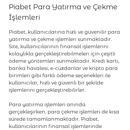
Piabet Para Yatırma ve Çekme
İşlemleri
Piabet, kullanıcılarına hızlı ve güvenilir para
yatırma ve çekme işlemleri sunmaktadır.
Site, kullanıcılarının finansal işlemlerini
kolaylıkla gerçekleştirebilmeleri için çeşitli
ödeme yöntemleri sunmaktadır. Kredi kartı,
banka havalesi, e-cüzdanlar ve kripto para
birimleri gibi farklı ödeme seçenekleri ile
kullanıcılar, hızlı ve güvenli bir şekilde
işlemlerini gerçekleştirebilirler.
Para yatırma işlemleri anında
gerçekleşirken, para çekme işlemleri de kısa
sürede tamamlanmaktadır. Piabet,
kullanıcılarının finansal işlemlerinde