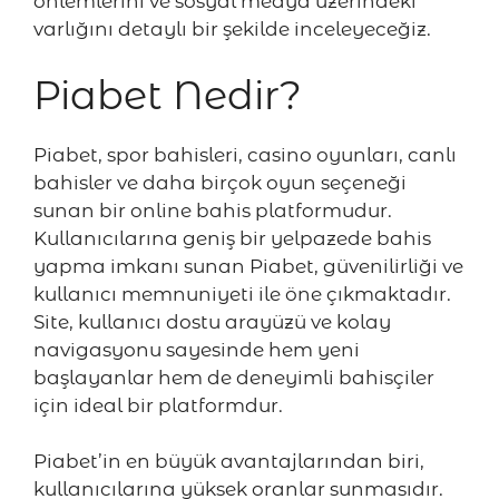
önlemlerini ve sosyal medya üzerindeki
varlığını detaylı bir şekilde inceleyeceğiz.
Piabet Nedir?
Piabet, spor bahisleri, casino oyunları, canlı
bahisler ve daha birçok oyun seçeneği
sunan bir online bahis platformudur.
Kullanıcılarına geniş bir yelpazede bahis
yapma imkanı sunan Piabet, güvenilirliği ve
kullanıcı memnuniyeti ile öne çıkmaktadır.
Site, kullanıcı dostu arayüzü ve kolay
navigasyonu sayesinde hem yeni
başlayanlar hem de deneyimli bahisçiler
için ideal bir platformdur.
Piabet’in en büyük avantajlarından biri,
kullanıcılarına yüksek oranlar sunmasıdır.