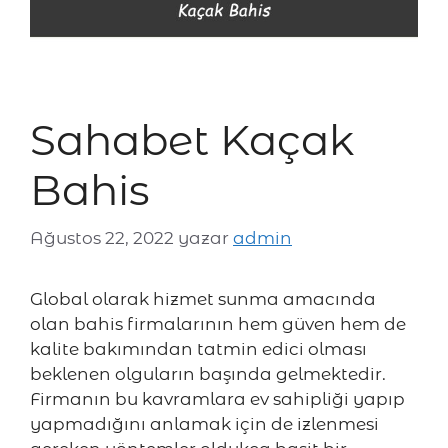
Sahabet Kaçak
Bahis
Ağustos 22, 2022
yazar
admin
Global olarak hizmet sunma amacında
olan bahis firmalarının hem güven hem de
kalite bakımından tatmin edici olması
beklenen olguların başında gelmektedir.
Firmanın bu kavramlara ev sahipliği yapıp
yapmadığını anlamak için de izlenmesi