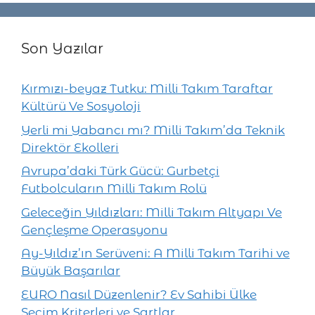
Son Yazılar
Kırmızı-beyaz Tutku: Milli Takım Taraftar
Kültürü Ve Sosyoloji
Yerli mi Yabancı mı? Milli Takım’da Teknik
Direktör Ekolleri
Avrupa’daki Türk Gücü: Gurbetçi
Futbolcuların Milli Takım Rolü
Geleceğin Yıldızları: Milli Takım Altyapı Ve
Gençleşme Operasyonu
Ay-Yıldız’ın Serüveni: A Milli Takım Tarihi ve
Büyük Başarılar
EURO Nasıl Düzenlenir? Ev Sahibi Ülke
Seçim Kriterleri ve Şartlar