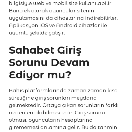
bilgisiyle web ve mobil site kullanılabilir.
Buna ek olarak oyuncular sitenin
uygulamasını da cihazlarına indirebilirler.
Aplikasyon iOS ve Android cihazlar ile
uyumlu şekilde çalışır.
Sahabet Giriş
Sorunu Devam
Ediyor mu?
Bahis platformlarında zaman zaman kısa
süreliğine giriş sorunları meydana
gelmektedir. Ortaya çıkan sorunların farklı
nedenleri olabilmektedir. Giriş sorunu
olması, oyuncuların hesaplarına
girememesi anlamına gelir. Bu da tahmin