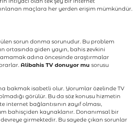
in ihtiyacı olan tek şey bir internet
yayınlanan maçlara her yerden erişim mümkündür.
görülen sorun donma sorunudur. Bu problem
rın ortasında giden yayın, bahis zevkini
yaşamamak adına öncesinde araştırmalar
orarlar.
Alibahis TV donuyor mu
sorusu
na bakmak isabetli olur. Yorumlar özelinde TV
olmadığı görülür. Bu da söz konusu hizmetin
tte internet bağlantısının zayıf olması,
rum bahisçiden kaynaklanır. Donanımsal bir
i devreye girmektedir. Bu sayede çıkan sorunlar