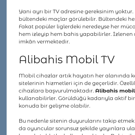
Yani ayrı bir TV adresine gereksinim yoktu
bültendeki maçlar görülebilir. Bültendeki h
Fakat popüler liglerdeki neredeyse her mücad
hem izleyip hem bahis yapabilirler. İzlenen
imkân vermektedir.
Alibahis Mobil TV
Mobil cihazlar artık hayatın her alanında k
sitelerinin hizmetleri için de geçerlidir. Öz
cihazlara başvurulmaktadır.
Alibahis mobi
kullanabilirler. Görüldüğü kadarıyla aktif b
konuda bir gelişme olabilir.
Bu nedenle sitenin duyurularını takip etmek
da oyuncular sorunsuz şekilde yayınlara ul