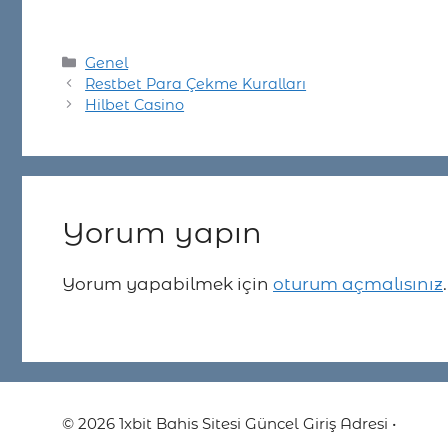
Kategoriler
Genel
Restbet Para Çekme Kuralları
Hilbet Casino
Yorum yapın
Yorum yapabilmek için
oturum açmalısınız
.
© 2026 1xbit Bahis Sitesi Güncel Giriş Adresi
•