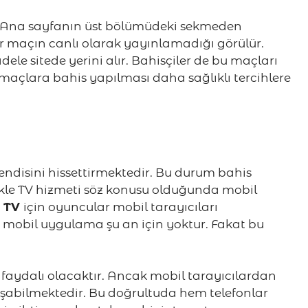
r. Ana sayfanın üst bölümüdeki sekmeden
er maçın canlı olarak yayınlamadığı görülür.
ele sitede yerini alır. Bahisçiler de bu maçları
 maçlara bahis yapılması daha sağlıklı tercihlere
endisini hissettirmektedir. Bu durum bahis
ellikle TV hizmeti söz konusu olduğunda mobil
l TV
için oyuncular mobil tarayıcıları
ir mobil uygulama şu an için yoktur. Fakat bu
 faydalı olacaktır. Ancak mobil tarayıcılardan
aşabilmektedir. Bu doğrultuda hem telefonlar