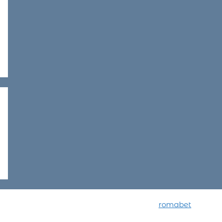
romabet