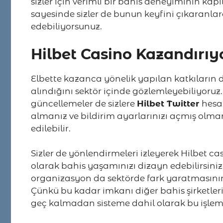
sizler için verimli bir bahis deneyiminin kap
sayesinde sizler de bunun keyfini çıkaranl
edebiliyorsunuz.
Hilbet Casino Kazandırı
Elbette kazanca yönelik yapılan katkıların 
alındığını sektör içinde gözlemleyebiliyoruz.
güncellemeler de sizlere
Hilbet Twitter
hesab
almanız ve bildirim ayarlarınızı açmış olman
edilebilir.
Sizler de yönlendirmeleri izleyerek Hilbet c
olarak bahis yaşamınızı dizayn edebilirsiniz
organizasyon da sektörde fark yaratmasının
Çünkü bu kadar imkanı diğer bahis şirketle
geç kalmadan sisteme dahil olarak bu işlemle