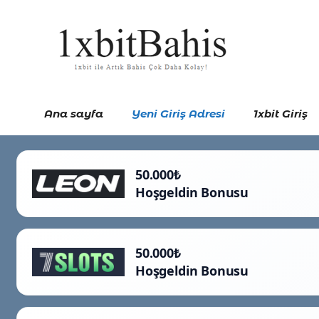
İçeriğe
atla
Ana sayfa
Yeni Giriş Adresi
1xbit Giriş
50.000₺
Hoşgeldin Bonusu
50.000₺
Hoşgeldin Bonusu