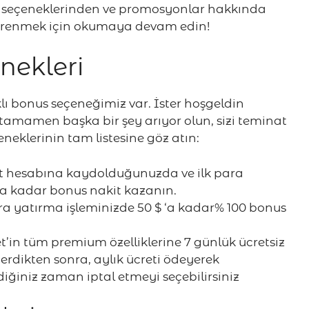
seçeneklerinden ve promosyonlar hakkında
 öğrenmek için okumaya devam edin!
nekleri
rklı bonus seçeneğimiz var. İster hoşgeldin
tamamen başka bir şey arıyor olun, sizi teminat
neklerinin tam listesine göz atın:
t hesabına kaydolduğunuzda ve ilk para
 ‘a kadar bonus nakit kazanın.
ra yatırma işleminizde 50 $ ‘a kadar% 100 bonus
’in tüm premium özelliklerine 7 günlük ücretsiz
erdikten sonra, aylık ücreti ödeyerek
iğiniz zaman iptal etmeyi seçebilirsiniz