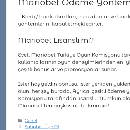
Mariobet Ödeme Yönteml
– Kredi / banka kartları, e-cüzdanlar ve ban
yöntemlerini kabul etmektedirler.
Mariobet Lisanslı mı?
Evet, Mariobet Türkiye Oyun Komisyonu tara
kullanıcılarının oyun deneyimlerinden en iy
çeşitli bonuslar ve promosyonlar sunar.
İster hoş geldin bonusu, ister yeniden yük
olun, her şey burada. Ayrıca, çeşitli ödeme 
Komisyonu tarafından lisanslı. Mümkün olan
Mariobet’ten başkasına bakmayın!
Kategoriler
Genel
Sahabet Üye Ol