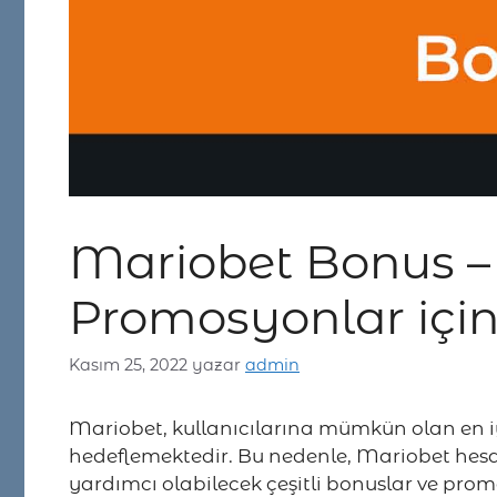
Mariobet Bonus – 
Promosyonlar için
Kasım 25, 2022
yazar
admin
Mariobet, kullanıcılarına mümkün olan en i
hedeflemektedir. Bu nedenle, Mariobet hesa
yardımcı olabilecek çeşitli bonuslar ve pro