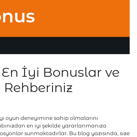
En İyi Bonuslar ve
 Rehberiniz
yi oyun deneyimine sahip olmalarını
bınızdan en iyi şekilde yararlanmanıza
mosyonlar sunmaktadırlar. Bu blog yazısında, size