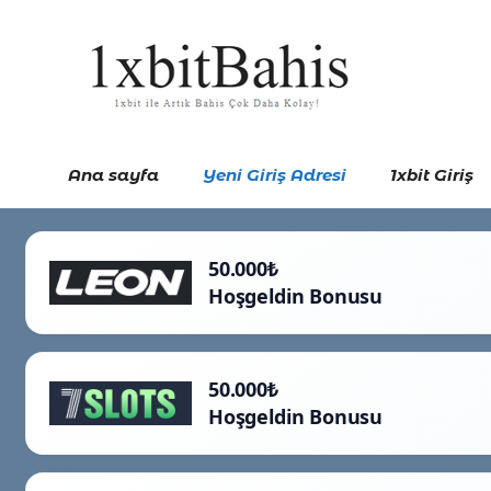
İçeriğe
atla
Ana sayfa
Yeni Giriş Adresi
1xbit Giriş
50.000₺
Hoşgeldin Bonusu
50.000₺
Hoşgeldin Bonusu