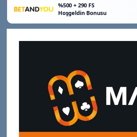
%500 + 290 FS
Hoşgeldin Bonusu