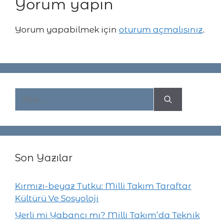
Yorum yapın
Yorum yapabilmek için
oturum açmalısınız
.
için
ara
Son Yazılar
Kırmızı-beyaz Tutku: Milli Takım Taraftar
Kültürü Ve Sosyoloji
Yerli mi Yabancı mı? Milli Takım’da Teknik