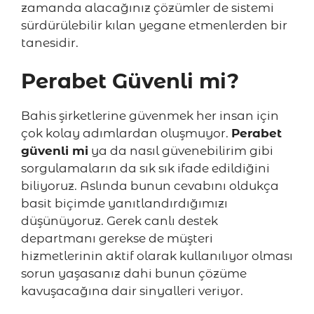
zamanda alacağınız çözümler de sistemi
sürdürülebilir kılan yegane etmenlerden bir
tanesidir.
Perabet Güvenli mi?
Bahis şirketlerine güvenmek her insan için
çok kolay adımlardan oluşmuyor.
Perabet
güvenli mi
ya da nasıl güvenebilirim gibi
sorgulamaların da sık sık ifade edildiğini
biliyoruz. Aslında bunun cevabını oldukça
basit biçimde yanıtlandırdığımızı
düşünüyoruz. Gerek canlı destek
departmanı gerekse de müşteri
hizmetlerinin aktif olarak kullanılıyor olması
sorun yaşasanız dahi bunun çözüme
kavuşacağına dair sinyalleri veriyor.