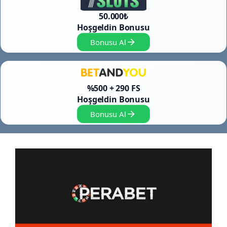
50.000₺
Hoşgeldin Bonusu
Bonusu Al
%500 + 290 FS
Hoşgeldin Bonusu
Bonusu Al