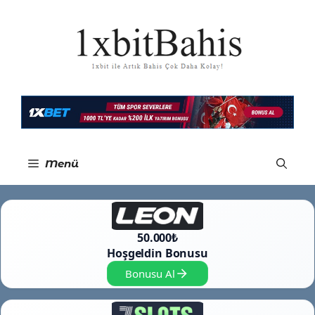
İçeriğe
atla
Menü
50.000₺
Hoşgeldin Bonusu
Bonusu Al