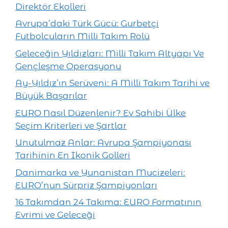
Direktör Ekolleri
Avrupa’daki Türk Gücü: Gurbetçi
Futbolcuların Milli Takım Rolü
Geleceğin Yıldızları: Milli Takım Altyapı Ve
Gençleşme Operasyonu
Ay-Yıldız’ın Serüveni: A Milli Takım Tarihi ve
Büyük Başarılar
EURO Nasıl Düzenlenir? Ev Sahibi Ülke
Seçim Kriterleri ve Şartlar
Unutulmaz Anlar: Avrupa Şampiyonası
Tarihinin En İkonik Golleri
Danimarka ve Yunanistan Mucizeleri:
EURO’nun Sürpriz Şampiyonları
16 Takımdan 24 Takıma: EURO Formatının
Evrimi ve Geleceği